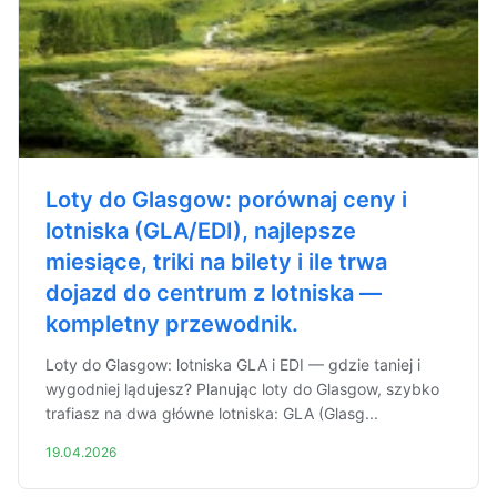
Loty do Glasgow: porównaj ceny i
lotniska (GLA/EDI), najlepsze
miesiące, triki na bilety i ile trwa
dojazd do centrum z lotniska —
kompletny przewodnik.
Loty do Glasgow: lotniska GLA i EDI — gdzie taniej i
wygodniej lądujesz? Planując loty do Glasgow, szybko
trafiasz na dwa główne lotniska: GLA (Glasg...
19.04.2026