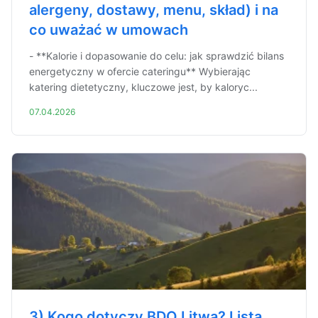
alergeny, dostawy, menu, skład) i na
co uważać w umowach
- **Kalorie i dopasowanie do celu: jak sprawdzić bilans
energetyczny w ofercie cateringu** Wybierając
katering dietetyczny, kluczowe jest, by kaloryc...
07.04.2026
3) Kogo dotyczy BDO Litwa? Lista