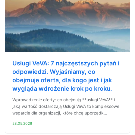
Usługi VeVA: 7 najczęstszych pytań i
odpowiedzi. Wyjaśniamy, co
obejmuje oferta, dla kogo jest i jak
wygląda wdrożenie krok po kroku.
Wprowadzenie oferty: co obejmują **usługi VeVA** i
jaką wartość dostarczają Usługi VeVA to kompleksowe
wsparcie dla organizacji, które chcą uporządk...
23.05.2026