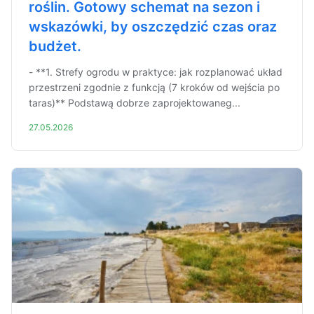
roślin. Gotowy schemat na sezon i
wskazówki, by oszczędzić czas oraz
budżet.
- **1. Strefy ogrodu w praktyce: jak rozplanować układ
przestrzeni zgodnie z funkcją (7 kroków od wejścia po
taras)** Podstawą dobrze zaprojektowaneg...
27.05.2026