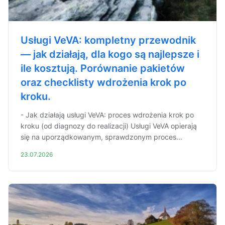
Usługi VeVA: kompletny przewodnik
— jak działają, dla kogo są najlepsze i
ile kosztują. Porównanie pakietów
oraz checklisty wdrożenia krok po
kroku.
- Jak działają usługi VeVA: proces wdrożenia krok po
kroku (od diagnozy do realizacji) Usługi VeVA opierają
się na uporządkowanym, sprawdzonym proces...
23.07.2026