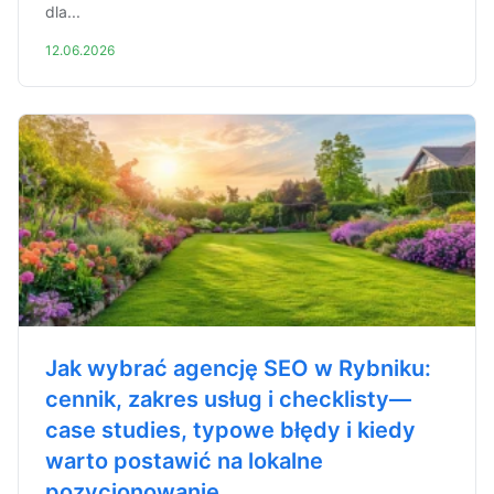
dla...
12.06.2026
Jak wybrać agencję SEO w Rybniku:
cennik, zakres usług i checklisty—
case studies, typowe błędy i kiedy
warto postawić na lokalne
pozycjonowanie