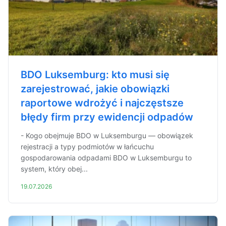
BDO Luksemburg: kto musi się
zarejestrować, jakie obowiązki
raportowe wdrożyć i najczęstsze
błędy firm przy ewidencji odpadów
- Kogo obejmuje BDO w Luksemburgu — obowiązek
rejestracji a typy podmiotów w łańcuchu
gospodarowania odpadami BDO w Luksemburgu to
system, który obej...
19.07.2026