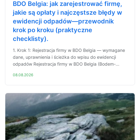
BDO Belgia: jak zarejestrować firmę,
jakie są opłaty i najczęstsze błędy w
ewidencji odpadów—przewodnik
krok po kroku (praktyczne
checklisty).
1. Krok 1: Rejestracja firmy w BDO Belgia — wymagane
dane, uprawnienia i ścieżka do wpisu do ewidencji
odpadów Rejestracja firmy w BDO Belgia (Bodem-...
08.08.2026