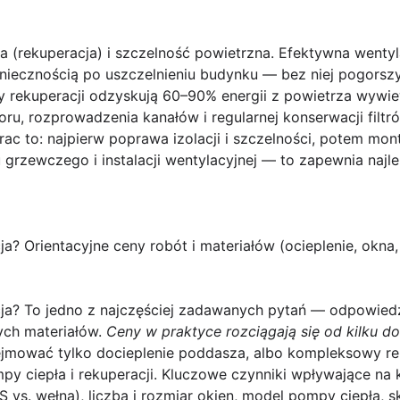
a (rekuperacja) i szczelność powietrzna.
Efektywna wentyl
oniecznością po uszczelnieniu budynku — bez niej pogorszy
y rekuperacji odzyskują 60–90% energii z powietrza wywie
u, rozprowadzenia kanałów i regularnej konserwacji filtr
rac to: najpierw poprawa izolacji i szczelności, potem mont
 grzewczego i instalacji wentylacyjnej — to zapewnia naj
ja? Orientacyjne ceny robót i materiałów (ocieplenie, okna
ja?
To jedno z najczęściej zadawanych pytań — odpowiedź
ych materiałów.
Ceny w praktyce rozciągają się od kilku do 
mować tylko docieplenie poddasza, albo kompleksowy re
mpy ciepła i rekuperacji. Kluczowe czynniki wpływające na 
EPS vs. wełna), liczba i rozmiar okien, model pompy ciepła