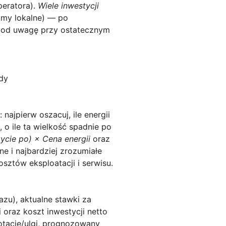
peratora).
Wiele inwestycji
amy lokalne) — po
 pod uwagę przy ostatecznym
ady
ajpierw oszacuj, ile energii
 o ile ta wielkość spadnie po
cie po) × Cena energii
oraz
ne i najbardziej zrozumiałe
sztów eksploatacji i serwisu.
azu), aktualne stawki za
oraz koszt inwestycji netto
dotacje/ulgi, prognozowany