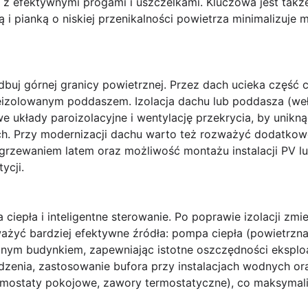
z z efektywnymi progami i uszczelkami. Kluczowa jest t
ą i pianką o niskiej przenikalności powietrza minimalizuje 
buj górnej granicy powietrznej.
Przez dach ucieka część c
izolowanym poddaszem. Izolacja dachu lub poddasza (wełn
 układy paroizolacyjne i wentylację przekrycia, by uniknąć
ch. Przy modernizacji dachu warto też rozważyć dodatkow
grzewaniem latem oraz możliwość montażu instalacji PV lu
ycji.
ciepła i inteligentne sterowanie.
Po poprawie izolacji zmi
ażyć bardziej efektywne źródła: pompa ciepła (powietrzn
nym budynkiem, zapewniając istotne oszczędności eksploa
zenia, zastosowanie bufora przy instalacjach wodnych ora
ostaty pokojowe, zawory termostatyczne), co maksymaliz