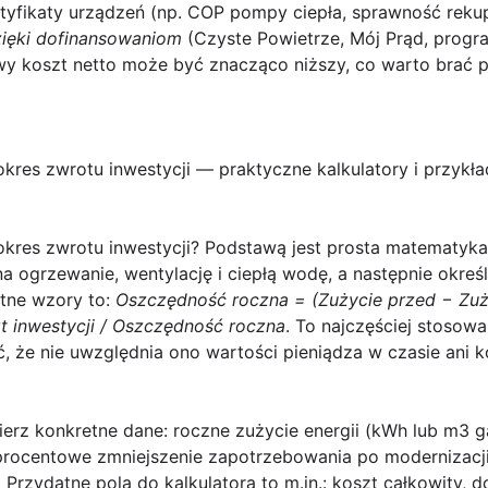
tyfikaty urządzeń (np. COP pompy ciepła, sprawność reku
ięki dofinansowaniom
(Czyste Powietrze, Mój Prąd, progr
wy koszt netto może być znacząco niższy, co warto brać
okres zwrotu inwestycji — praktyczne kalkulatory i przykł
okres zwrotu inwestycji?
Podstawą jest prosta matematyka: n
a ogrzewanie, wentylację i ciepłą wodę, a następnie określ,
tne wzory to:
Oszczędność roczna = (Zużycie przed − Zuży
t inwestycji / Oszczędność roczna
. To najczęściej stosowa
, że nie uwzględnia ono wartości pieniądza w czasie ani ko
ierz konkretne dane: roczne zużycie energii (kWh lub m3 g
procentowe zmniejszenie zapotrzebowania po modernizacji 
 Przydatne pola do kalkulatora to m.in.: koszt całkowity, 