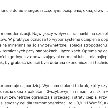
oncie domu energooszczędnym: ocieplenie, okna, drzwi, da
ermomodernizacji.
Największy wpływ na rachunki ma szczelna
tów. W praktyce oznacza to wybór systemu ocieplenia do
ełna mineralna na ściany zewnętrzne, izolacja stropodachu
w termicznych przy nadprożach i łącznikach. Optymalny ce
tości zgodnych z obowiązującymi normami lub — dla najle
k, by grubość izolacji była dobrana ekonomicznie i techni
procentuje najbardziej.
Wymiana stolarki to krok, który sz
woczesne okna z pakietami 3-szybowymi i ramami o niskim 
zwi zewnętrzne ograniczają przeciągi i straty ciepła. Prz
alistyczny cel dla termomodernizacji to ~0,9–1,1 W/m²K, a