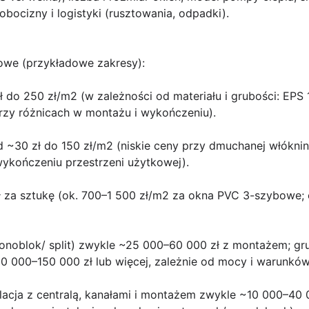
bocizny i logistyki (rusztowania, odpadki).
kowe (przykładowe zakresy):
ł do 250 zł/m2 (w zależności od materiału i grubości: EPS
zy różnicach w montażu i wykończeniu).
d ~30 zł do 150 zł/m2 (niskie ceny przy dmuchanej włókni
ykończeniu przestrzeni użytkowej).
ł za sztukę (ok. 700–1 500 zł/m2 za okna PVC 3-szybowe;
monoblok/ split) zwykle ~25 000–60 000 zł z montażem; gr
0 000–150 000 zł lub więcej, zależnie od mocy i warunkó
alacja z centralą, kanałami i montażem zwykle ~10 000–40 