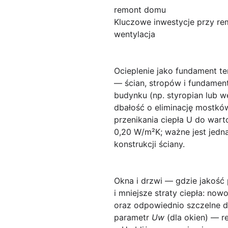
remont domu
Kluczowe inwestycje przy rem
wentylacja
Ocieplenie jako fundament t
— ścian, stropów i fundamen
budynku (np. styropian lub w
dbałość o eliminację mostkó
przenikania ciepła U do war
0,20 W/m²K; ważne jest jedna
konstrukcji ściany.
Okna i drzwi — gdzie jakość 
i mniejsze straty ciepła: no
oraz odpowiednio szczelne dr
parametr
Uw
(dla okien) — re