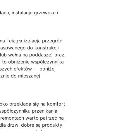
ch, instalacje grzewcze i
 i ciągła izolacja przegród
pasowanego do konstrukcji
 lub wełna na poddasze) oraz
l to obniżenie współczynnika
pszych efektów — poniżej
cznie do mieszanej
ybko przekłada się na komfort
współczynniku przenikania
y remontach warto patrzeć na
 dla drzwi dobre są produkty