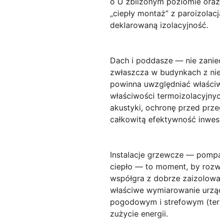
o U zbliżonym poziomie ora
„ciepły montaż” z paroizolacj
deklarowaną izolacyjność.
Dach i poddasze — nie zanied
zwłaszcza w budynkach z nie
powinna uwzględniać właściwe
właściwości termoizolacyjny
akustyki, ochronę przed prze
całkowitą efektywność inwest
Instalacje grzewcze — pompa 
ciepło — to moment, by rozw
współgra z dobrze zaizolowa
właściwe wymiarowanie urząd
pogodowym i strefowym (term
zużycie energii.