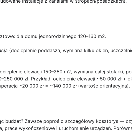
dowane instalacje z kanałami w stropach/posadzkach).
sztowe
: dla domu jednorodzinnego 120–160 m2.
cja
(docieplenie poddasza, wymiana kilku okien, uszczelni
ocieplenie elewacji 150–250 m2, wymiana całej stolarki, p
0–250 000 zł. Przykład: ocieplenie elewacji ~50 000 zł +
peracja ~20 000 zł = ~140 000 zł (wartość orientacyjna).
ąc budżet?
Zawsze poproś o szczegółowy kosztorys — czy
 prace wykończeniowe i uruchomienie urządzeń. Porównaj 