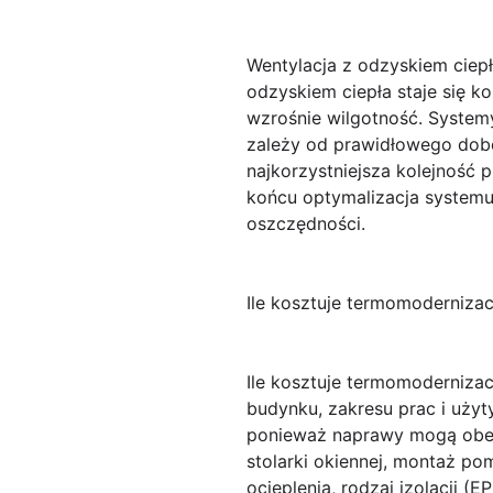
Wentylacja z odzyskiem ciepł
odzyskiem ciepła staje się k
wzrośnie wilgotność. System
zależy od prawidłowego dobor
najkorzystniejsza kolejność p
końcu optymalizacja systemu
oszczędności.
Ile kosztuje termomodernizac
Ile kosztuje termomodernizac
budynku, zakresu prac i użyt
ponieważ naprawy mogą obej
stolarki okiennej, montaż po
ocieplenia, rodzaj izolacji (