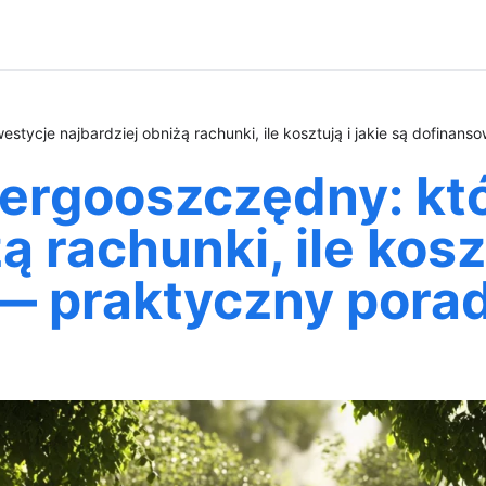
tycje najbardziej obniżą rachunki, ile kosztują i jakie są dofinan
rgooszczędny: któ
 rachunki, ile koszt
— praktyczny pora