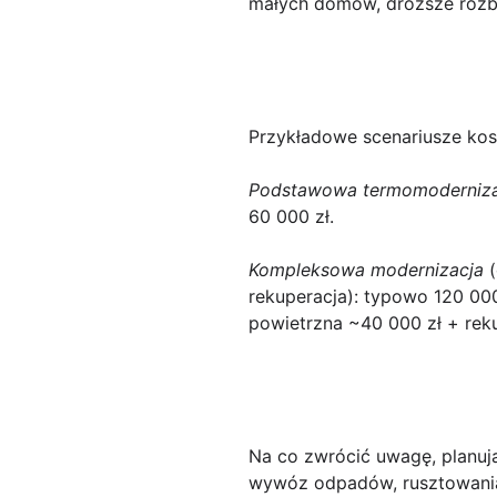
małych domów, droższe rozbu
Przykładowe scenariusze ko
Podstawowa termomoderniza
60 000 zł.
Kompleksowa modernizacja
(
rekuperacja): typowo 120 00
powietrzna ~40 000 zł + reku
Na co zwrócić uwagę, planuj
wywóz odpadów, rusztowania,