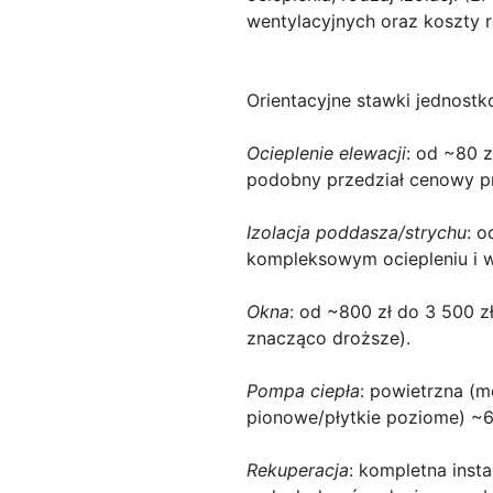
wentylacyjnych oraz koszty ro
Orientacyjne stawki jednost
Ocieplenie elewacji
: od ~80 z
podobny przedział cenowy pr
Izolacja poddasza/strychu
: o
kompleksowym ociepleniu i w
Okna
: od ~800 zł do 3 500 z
znacząco droższe).
Pompa ciepła
: powietrzna (
pionowe/płytkie poziome) ~6
Rekuperacja
: kompletna inst