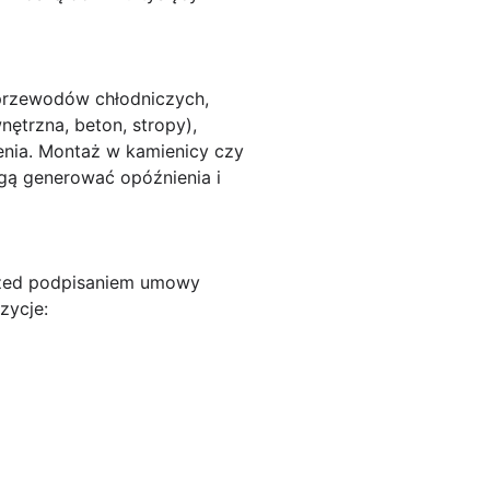
a przewodów chłodniczych,
ętrzna, beton, stropy),
enia. Montaż w kamienicy czy
gą generować opóźnienia i
Przed podpisaniem umowy
zycje: