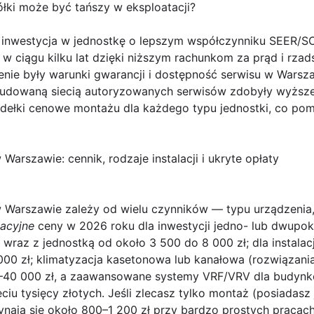
łki może być tańszy w eksploatacji?
e inwestycja w jednostkę o lepszym współczynniku SEER/SC
 w ciągu kilku lat dzięki niższym rachunkom za prąd i rz
ie były warunki gwarancji i dostępność serwisu w Warsz
budowaną siecią autoryzowanych serwisów zdobyły wyższe
idełki cenowe montażu dla każdego typu jednostki, co po
Warszawie: cennik, rodzaje instalacji i ukryte opłaty
w Warszawie
zależy od wielu czynników — typu urządzenia, m
tacyjne
ceny w 2026 roku dla inwestycji jedno- lub dwupok
wraz z jednostką od około 3 500 do 8 000 zł; dla instalac
00 zł; klimatyzacja
kasetonowa
lub
kanałowa
(rozwiązania
0–40 000 zł, a zaawansowane systemy VRF/VRV dla budyn
ięciu tysięcy złotych. Jeśli zlecasz tylko montaż (posiadasz
ają się około 800–1 200 zł przy bardzo prostych pracach i