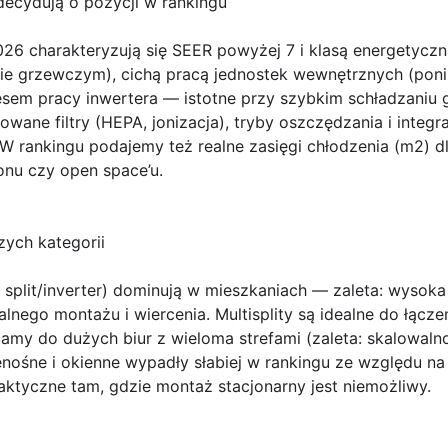
decydują o pozycji w rankingu
26 charakteryzują się SEER powyżej 7 i klasą energetycz
ie grzewczym), cichą pracą jednostek wewnętrznych (poni
sem pracy inwertera — istotne przy szybkim schładzaniu 
ane filtry (HEPA, jonizacja), tryby oszczędzania i integ
). W rankingu podajemy też realne zasięgi chłodzenia (m2) 
onu czy open space’u.
zych kategorii
u split/inverter) dominują w mieszkaniach — zaleta: wysoka 
lnego montażu i wiercenia. Multisplity są idealne do łącze
amy do dużych biur z wieloma strefami (zaleta: skalowaln
rzenośne i okienne wypadły słabiej w rankingu ze względu n
aktyczne tam, gdzie montaż stacjonarny jest niemożliwy.