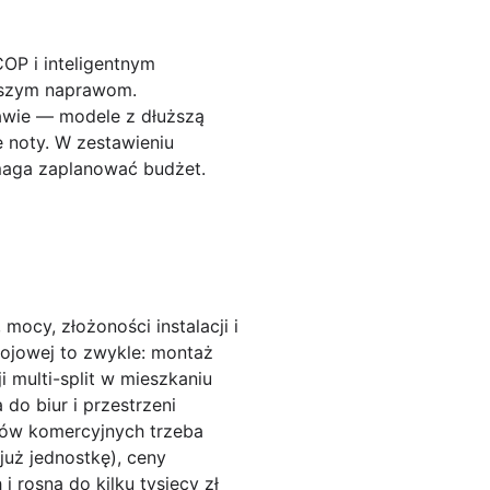
OP i inteligentnym
adszym naprawom.
awie — modele z dłuższą
 noty. W zestawieniu
maga zaplanować budżet.
ocy, złożoności instalacji i
ojowej to zwykle: montaż
ji
multi-split
w mieszkaniu
 do biur i przestrzeni
ków komercyjnych trzeba
 już jednostkę), ceny
 rosną do kilku tysięcy zł