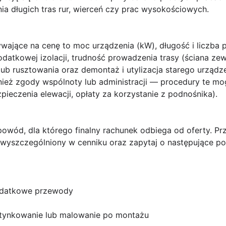
a długich tras rur, wierceń czy prac wysokościowych.
ywające na cenę to
moc urządzenia (kW)
, długość i liczb
atkowej izolacji, trudność prowadzenia trasy (ściana zewn
ub rusztowania oraz demontaż i utylizacja starego urządz
eż zgody wspólnoty lub administracji — procedury te mo
ieczenia elewacji, opłaty za korzystanie z podnośnika).
 powód, dla którego finalny rachunek odbiega od oferty. 
wyszczególniony w cenniku oraz zapytaj o następujące po
dodatkowe przewody
 tynkowanie lub malowanie po montażu