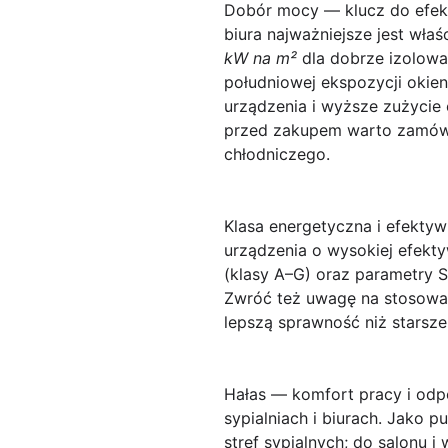
Dobór mocy — klucz do efekt
biura najważniejsze jest wł
kW na m²
dla dobrze izolowa
południowej ekspozycji okie
urządzenia i wyższe zużycie 
przed zakupem warto zamówić
chłodniczego.
Klasa energetyczna i efekt
urządzenia o wysokiej efekty
(klasy A–G) oraz parametry 
Zwróć też uwagę na stosowan
lepszą sprawność niż starsze
Hałas — komfort pracy i odp
sypialniach i biurach. Jako 
stref sypialnych; do salonu i