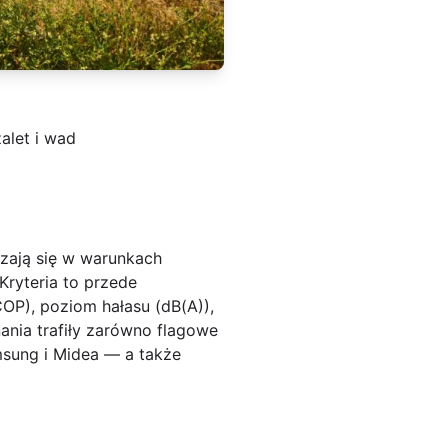
alet i wad
dzają się w warunkach
Kryteria to przede
OP), poziom hałasu (dB(A)),
nia trafiły zarówno flagowe
amsung i Midea — a także