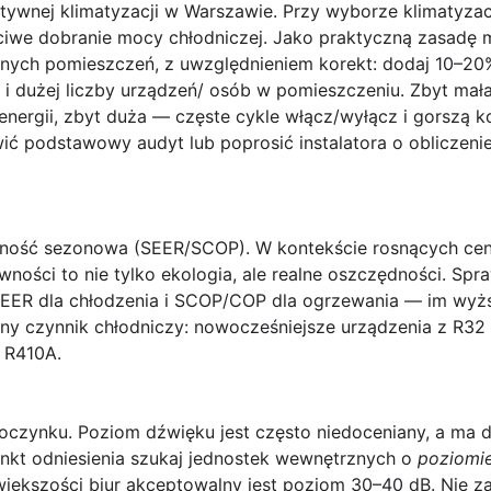
ywnej klimatyzacji w Warszawie.
Przy wyborze klimatyzac
aściwe dobranie mocy chłodniczej. Jako praktyczną zasadę
nych pomieszczeń, z uwzględnieniem korekt: dodaj 10–20%
n i dużej liczby urządzeń/ osób w pomieszczeniu. Zbyt ma
energii, zbyt duża — częste cykle włącz/wyłącz i gorszą ko
 podstawowy audyt lub poprosić instalatora o obliczeni
ywność sezonowa (SEER/SCOP).
W kontekście rosnących cen
wności to nie tylko ekologia, ale realne oszczędności. Spr
SEER dla chłodzenia i SCOP/COP dla ogrzewania — im wyższ
y czynnik chłodniczy: nowocześniejsze urządzenia z R32
 R410A.
oczynku.
Poziom dźwięku jest często niedoceniany, a ma 
punkt odniesienia szukaj jednostek wewnętrznych o
poziomie
 większości biur akceptowalny jest poziom 30–40 dB. Nie za