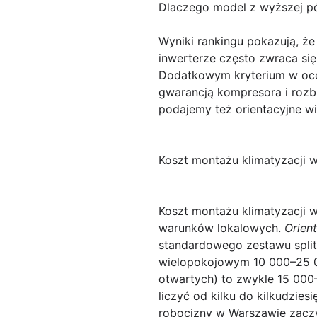
Dlaczego model z wyższej pó
Wyniki rankingu pokazują, ż
inwerterze często zwraca się
Dodatkowym kryterium w ocen
gwarancją kompresora i roz
podajemy też orientacyjne w
Koszt montażu klimatyzacji w 
Koszt montażu klimatyzacji 
warunków lokalowych.
Orien
standardowego zestawu
split
wielopokojowym 10 000–25 0
otwartych) to zwykle 15 00
liczyć od kilku do kilkudzies
robocizny w Warszawie zaczyn