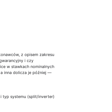
konawców, z opisem zakresu
 gwarancyjny i czy
nice w stawkach nominalnych
a inna dolicza je później —
 typ systemu (split/inverter)