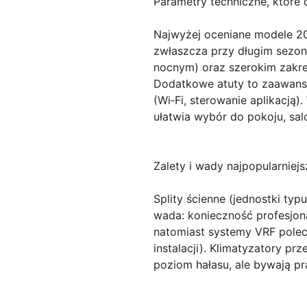
Parametry techniczne, które 
Najwyżej oceniane modele 20
zwłaszcza przy długim sezon
nocnym) oraz szerokim zakre
Dodatkowe atuty to zaawansow
(Wi‑Fi, sterowanie aplikacją
ułatwia wybór do pokoju, sal
Zalety i wady najpopularniejs
Splity ścienne (jednostki typ
wada: konieczność profesjona
natomiast systemy VRF polec
instalacji). Klimatyzatory p
poziom hałasu, ale bywają pr