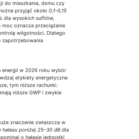
ji do mieszkania, domu czy
 można przyjąć około
0,1–0,15
 dla wysokich sufitów,
ła moc oznacza przeciążanie
ntrolę wilgotności. Dlatego
e zapotrzebowania
 energii w 2026 roku wybór
awdzaj etykiety energetyczne
e, tym niższe rachunki.
 mają niższe GWP i zwykle
duże znaczenie zwłaszcza w
 hałasu poniżej 25–30 dB
dla
pominaj o hałasie jednostki