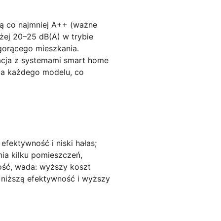
ną co najmniej A++ (ważne
żej 20–25 dB(A) w trybie
gorącego mieszkania.
racja z systemami smart home
dla każdego modelu, co
efektywność i niski hałas;
nia kilku pomieszczeń,
ość, wada: wyższy koszt
a niższą efektywność i wyższy