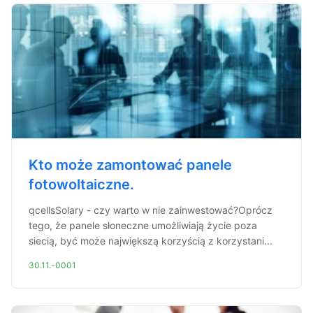
Kto może zamontować panele
fotowoltaiczne.
qcellsSolary - czy warto w nie zainwestować?Oprócz
tego, że panele słoneczne umożliwiają życie poza
siecią, być może największą korzyścią z korzystani...
30.11.-0001