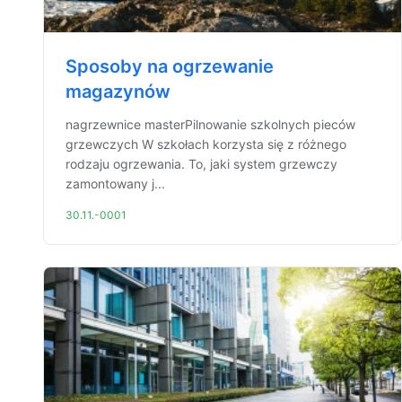
Sposoby na ogrzewanie
magazynów
nagrzewnice masterPilnowanie szkolnych pieców
grzewczych W szkołach korzysta się z różnego
rodzaju ogrzewania. To, jaki system grzewczy
zamontowany j...
30.11.-0001