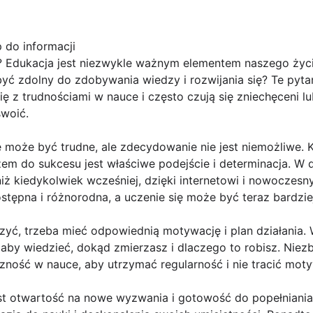
 do informacji
? Edukacja jest niezwykle ważnym elementem naszego życia
yć zdolny do zdobywania wiedzy i rozwijania się? Te pyt
ię z trudnościami w nauce i często czują się zniechęceni lu
swoić.
ę może być trudne, ale zdecydowanie nie jest niemożliwe.
em do sukcesu jest właściwe podejście i determinacja. W 
y niż kiedykolwiek wcześniej, dzięki internetowi i nowocze
ostępna i różnorodna, a uczenie się może być teraz bardziej
zyć, trzeba mieć odpowiednią motywację i plan działania. W
, aby wiedzieć, dokąd zmierzasz i dlaczego to robisz. Niez
ność w nauce, aby utrzymać regularność i nie tracić moty
 otwartość na nowe wyzwania i gotowość do popełniania 