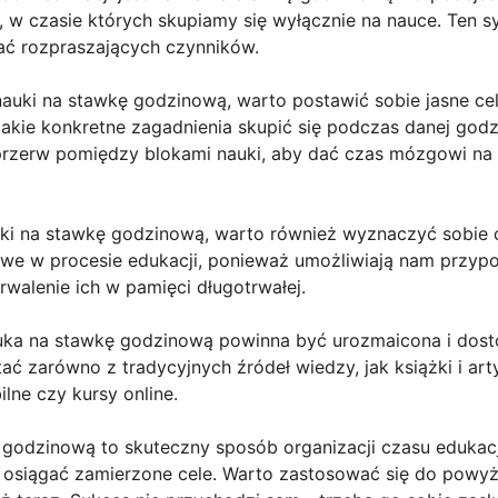
ę, w czasie których skupiamy się wyłącznie na nauce. Ten 
kać rozpraszających czynników.
auki na stawkę godzinową, warto postawić sobie jasne cele 
akie konkretne zagadnienia skupić się podczas danej godz
przerw pomiędzy blokami nauki, aby dać czas mózgowi na r
ki na stawkę godzinową, warto również wyznaczyć sobie c
zowe w procesie edukacji, ponieważ umożliwiają nam przyp
rwalenie ich w pamięci długotrwałej.
auka na stawkę godzinową powinna być urozmaicona i dos
ać zarówno z tradycyjnych źródeł wiedzy, jak książki i art
ilne czy kursy online.
 godzinową to skuteczny sposób organizacji czasu edukac
 i osiągać zamierzone cele. Warto zastosować się do pow