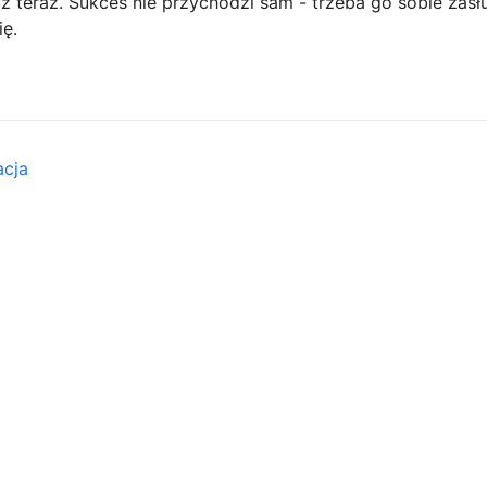
uż teraz. Sukces nie przychodzi sam - trzeba go sobie zasł
ę.
acja