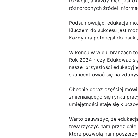
rozwoju, a każdy błąd jest o
różnorodnych źródeł informac
Podsumowując, edukacja moż
Kluczem do sukcesu jest mot
Każdy ma potencjał do nauki,
W końcu w wielu branżach to
Rok 2024 - czy Edukować się?
naszej przyszłości edukacyjn
skoncentrować się na zdob
Obecnie coraz częściej mówi 
zmieniającego się rynku pracy
umiejętności staje się klucz
Warto zauważyć, że edukacja 
towarzyszyć nam przez całe ż
które pozwolą nam poszerzyć