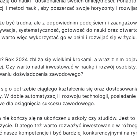
kazją do nauki i doskonalenia swoich umiejętności. Ponadt
ji i metod nauki, aby poszerzać swoje horyzonty i rozwija
e być trudna, ale z odpowiednim podejściem i zaangażow
ywacja, systematyczność, gotowość do nauki oraz otwart
 warto więc wykorzystać go w pełni i rozwijać się w życiu.
 Rok 2024 zbliża się wielkimi krokami, a wraz z nim poja
ej. Czy warto nadal inwestować w naukę i rozwój osobisty,
ywaniu doświadczenia zawodowego?
się o potrzebie ciągłego kształcenia się oraz dostosowani
. W dobie automatyzacji i rozwoju technologii, posiadanie 
owe dla osiągnięcia sukcesu zawodowego.
nie kończy się na ukończeniu szkoły czy studiów. Jest to 
ycie. Dlatego też warto rozważyć inwestowanie w różnego 
 nasze kompetencje i być bardziej konkurencyjnymi na ry