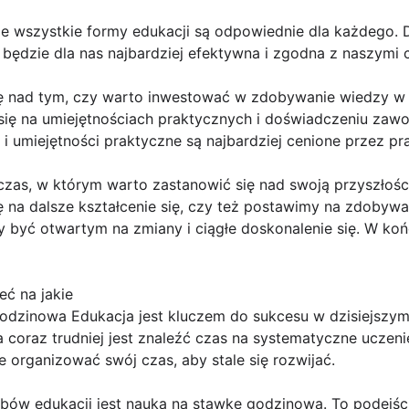
ie wszystkie formy edukacji są odpowiednie dla każdego.
i będzie dla nas najbardziej efektywna i zgodna z naszym
ę nad tym, czy warto inwestować w zdobywanie wiedzy w 
 się na umiejętnościach praktycznych i doświadczeniu za
 i umiejętności praktyczne są najbardziej cenione przez 
zas, w którym warto zastanowić się nad swoją przyszłości
ę na dalsze kształcenie się, czy też postawimy na zdobyw
 być otwartym na zmiany i ciągłe doskonalenie się. W koń
ć na jakie
odzinowa Edukacja jest kluczem do sukcesu w dzisiejszym
coraz trudniej jest znaleźć czas na systematyczne uczeni
e organizować swój czas, aby stale się rozwijać.
ów edukacji jest nauka na stawkę godzinową. To podejści