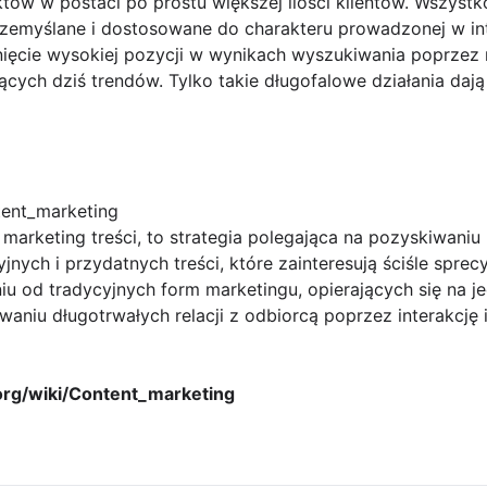
ektów w postaci po prostu większej ilości klientów. Wszyst
zemyślane i dostosowane do charakteru prowadzonej w inte
nięcie wysokiej pozycji w wynikach wyszukiwania poprzez 
cych dziś trendów. Tylko takie długofalowe działania dają
ntent_marketing
 marketing treści, to strategia polegająca na pozyskiwaniu
jnych i przydatnych treści, które zainteresują ściśle spr
niu od tradycyjnych form marketingu, opierających się na 
aniu długotrwałych relacji z odbiorcą poprzez interakcj
a.org/wiki/Content_marketing