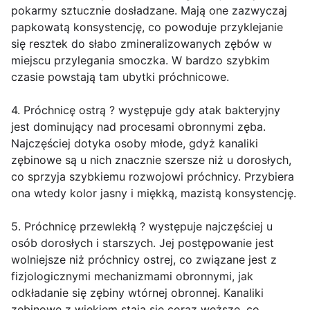
pokarmy sztucznie dosładzane. Mają one zazwyczaj
papkowatą konsystencję, co powoduje przyklejanie
się resztek do słabo zmineralizowanych zębów w
miejscu przylegania smoczka. W bardzo szybkim
czasie powstają tam ubytki próchnicowe.
4. Próchnicę ostrą ? występuje gdy atak bakteryjny
jest dominujący nad procesami obronnymi zęba.
Najczęściej dotyka osoby młode, gdyż kanaliki
zębinowe są u nich znacznie szersze niż u dorosłych,
co sprzyja szybkiemu rozwojowi próchnicy. Przybiera
ona wtedy kolor jasny i miękką, mazistą konsystencję.
5. Próchnicę przewlekłą ? występuje najczęściej u
osób dorosłych i starszych. Jej postępowanie jest
wolniejsze niż próchnicy ostrej, co związane jest z
fizjologicznymi mechanizmami obronnymi, jak
odkładanie się zębiny wtórnej obronnej. Kanaliki
zębinowe z wiekiem stają się coraz węższe, co