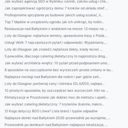
Jak wybrać agencję SEO w Rybniku: cennik, zakres usług i che...
Jak zaprojektować ogród przy domu: 7 kroków od układu stref ...
Profesjonalne sprzątanie po budowie: jakich usług szukać, il...
Top 7 błędów w urządzaniu ogrodu: jak ich uniknąć, by roślin...
Restauracje nad Bałtykiem z widokiem na morze: 12 miejsc na ...
Loty do Glasgow: najtańsze terminy, sprawdzone trasy z Polsk...
Usługi VeVA: 7 najczęstszych pytań i odpowiedzi. Wyjaśniamy,...
Loty do Glasgow: jak znaleźć najtańsze bilety, kiedy lecieć ...
5 powodów, dlaczego catering dietetyczny to najprostsza drog...
Jak wybrać architekta wnętrz: 10 pytań przed podpisaniem umo...
8 sposobów na oszczędzanie bez wyrzeczeń: proste zmiany w bu...
Najlepsze noclegi nad Bałtykiem dla rodzin i par: gdzie zatr...
Loty do Glasgow: porównaj ceny i lotniska (GLA/EDI), najleps...
10 prostych sposobów, by oszczędzać bez wyrzeczeń: triki na ...
Klimatyzacja w Pruszkowie: jak dobrać moc do metrażu i upałó...
Jak wybrać catering dietetyczny: 7 kryteriów (kalorie, makro...
3) Kogo dotyczy BDO Litwa? Lista branż i typów odpadów
Najlepsze domki nad Bałtykiem 2026: przewodnik po wynajmie, ...
Przewodnik po domkach nad Bałtykiem: najlepsze lokalizacje, ...