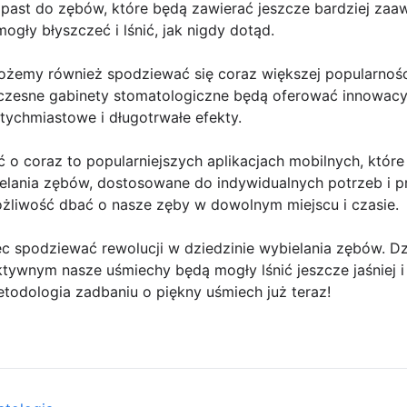
i past do zębów, które będą zawierać jeszcze bardziej za
ogły błyszczeć i lśnić, jak nigdy dotąd.
żemy również spodziewać się coraz większej popularności
zesne gabinety stomatologiczne będą oferować innowacy
tychmiastowe i długotrwałe efekty.
o coraz to popularniejszych aplikacjach mobilnych, któr
elania zębów, dostosowane do indywidualnych potrzeb i pr
ożliwość dbać o nasze zęby w dowolnym miejscu i czasie.
c spodziewać rewolucji w dziedzinie wybielania zębów. 
tywnym nasze uśmiechy będą mogły lśnić jeszcze jaśniej i
etodologia zadbaniu o piękny uśmiech już teraz!