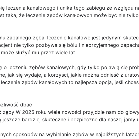
się leczenia kanałowego i unika tego zabiegu ze względu n
st taka, że leczenie zębów kanałowych może być nie tylko
u zapalnego zęba, leczenie kanałowe jest jedynym skut
cjent nie tylko pozbywa się bólu i nieprzyjemnego zapach
może służyć mu przez wiele lat.
ę o leczeniu zębów kanałowych, gdy tylko pojawią się pro
szne, jak się wydaje, a korzyści, jakie można odnieść z urat
- leczenie zębów kanałowych to najlepsza opcja, jeśli chc
ożliwość dbać
ć zęby W 2025 roku wiele nowości przyjdzie nam do głow
 jeszcze bardziej skuteczne i bezpieczne dla naszej jamy u
rnych sposobów na wybielanie zębów w najbliższych latac