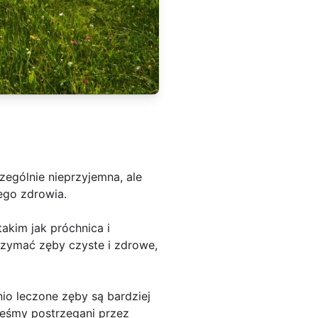
ególnie nieprzyjemna, ale
ego zdrowia.
akim jak próchnica i
rzymać zęby czyste i zdrowe,
o leczone zęby są bardziej
steśmy postrzegani przez