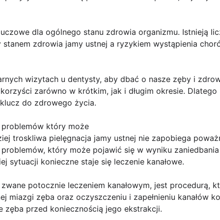
luczowe dla ogólnego stanu zdrowia organizmu. Istnieją lic
 stanem zdrowia jamy ustnej a ryzykiem wystąpienia choró
rnych wizytach u dentysty, aby dbać o nasze zęby i zdrowi
orzyści zarówno w krótkim, jak i długim okresie. Dlatego 
 klucz do zdrowego życia.
h problemów który może
ziej troskliwa pielęgnacja jamy ustnej nie zapobiega pow
problemów, który może pojawić się w wyniku zaniedbania hi
ej sytuacji konieczne staje się leczenie kanałowe.
zwane potocznie leczeniem kanałowym, jest procedurą, kt
j miazgi zęba oraz oczyszczeniu i zapełnieniu kanałów ko
e zęba przed koniecznością jego ekstrakcji.