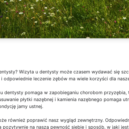
dentysty? Wizyta u dentysty może czasem wydawać się szcz
 i odpowiednie leczenie zębów ma wiele korzyści dla nasz
 u dentysty pomaga w zapobieganiu chorobom przyzębia, t
 usuwanie płytki nazębnej i kamienia nazębnego pomaga ut
ondycję jamy ustnej.
oże również poprawić nasz wygląd zewnętrzny. Odpowiedni
a pozytywnie na naszą pewność siebie i sposób, w jaki je