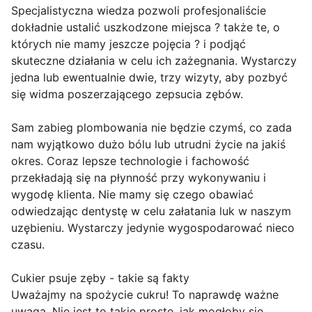
Specjalistyczna wiedza pozwoli profesjonaliście
dokładnie ustalić uszkodzone miejsca ? także te, o
których nie mamy jeszcze pojęcia ? i podjąć
skuteczne działania w celu ich zażegnania. Wystarczy
jedna lub ewentualnie dwie, trzy wizyty, aby pozbyć
się widma poszerzającego zepsucia zębów.
Sam zabieg plombowania nie będzie czymś, co zada
nam wyjątkowo dużo bólu lub utrudni życie na jakiś
okres. Coraz lepsze technologie i fachowość
przekładają się na płynność przy wykonywaniu i
wygodę klienta. Nie mamy się czego obawiać
odwiedzając dentystę w celu załatania luk w naszym
uzębieniu. Wystarczy jedynie wygospodarować nieco
czasu.
Cukier psuje zęby - takie są fakty
Uważajmy na spożycie cukru! To naprawdę ważne
uwaga. Nie jest to takie proste, jak mogłoby się