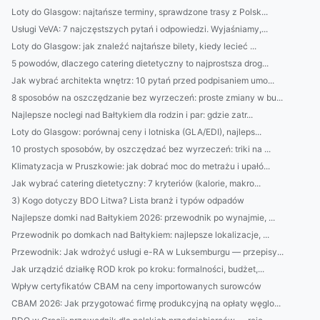
Loty do Glasgow: najtańsze terminy, sprawdzone trasy z Polsk...
Usługi VeVA: 7 najczęstszych pytań i odpowiedzi. Wyjaśniamy,...
Loty do Glasgow: jak znaleźć najtańsze bilety, kiedy lecieć ...
5 powodów, dlaczego catering dietetyczny to najprostsza drog...
Jak wybrać architekta wnętrz: 10 pytań przed podpisaniem umo...
8 sposobów na oszczędzanie bez wyrzeczeń: proste zmiany w bu...
Najlepsze noclegi nad Bałtykiem dla rodzin i par: gdzie zatr...
Loty do Glasgow: porównaj ceny i lotniska (GLA/EDI), najleps...
10 prostych sposobów, by oszczędzać bez wyrzeczeń: triki na ...
Klimatyzacja w Pruszkowie: jak dobrać moc do metrażu i upałó...
Jak wybrać catering dietetyczny: 7 kryteriów (kalorie, makro...
3) Kogo dotyczy BDO Litwa? Lista branż i typów odpadów
Najlepsze domki nad Bałtykiem 2026: przewodnik po wynajmie, ...
Przewodnik po domkach nad Bałtykiem: najlepsze lokalizacje, ...
Przewodnik: Jak wdrożyć usługi e-RA w Luksemburgu — przepisy...
Jak urządzić działkę ROD krok po kroku: formalności, budżet,...
Wpływ certyfikatów CBAM na ceny importowanych surowców
CBAM 2026: Jak przygotować firmę produkcyjną na opłaty węglo...