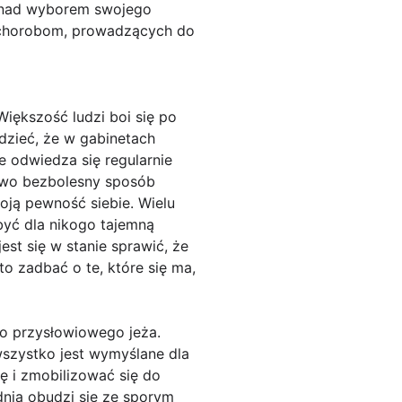
e nad wyborem swojego
ą chorobom, prowadzących do
iększość ludzi boi się po
edzieć, że w gabinetach
e odwiedza się regularnie
nkowo bezbolesny sposób
oją pewność siebie. Wielu
 być dla nikogo tajemną
est się w stanie sprawić, że
to zadbać o te, które się ma,
do przysłowiowego jeża.
 wszystko jest wymyślane dla
ę i zmobilizować się do
 dnia obudzi się ze sporym