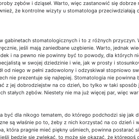
oroby zębów i dziąseł. Warto, więc zastanowić się dobrz
ównież, że kontrolne wizyty u stomatologa przeciwdziałaj
w gabinetach stomatologicznych i to z różnych przyczyn. W
zręcznie, jeśli mają zaniedbane uzębienie. Warto, jednak wi
adek i na pewno nie powinny być to powody, dla których ni
pecjalistą w swojej dziedzinie i wie, jak w prosty i stosu
dł od niego w pełni zadowolony i odzyskiwał stopniowo sw
miech nie prezentuje się najlepiej. Stomatologia nie powinna
ać z jej dobrodziejstw na co dzień, bo tylko w taki sposób j
ich stałych zębów. Niestety nie ma już więcej par, więc war
a być dla nikogo tematem, do którego podchodzi się jak 
zne są właśnie po to, żeby z nich korzystać na co dzień i
, która pragnie mieć piękny uśmiech, powinna postarać si
o jeśli będzie się zwlekać, to może się okazać, że któregoś