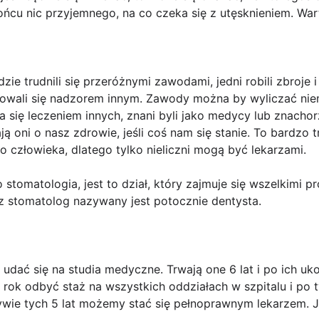
końcu nic przyjemnego, na co czeka się z utęsknieniem. Wa
ie trudnili się przeróżnymi zawodami, jedni robili zbroje i
ajmowali się nadzorem innym. Zawody można by wyliczać ni
 się leczeniem innych, znani byli jako medycy lub znachor
ą oni o nasz zdrowie, jeśli coś nam się stanie. To bardzo 
 człowieka, dlatego tylko nieliczni mogą być lekarzami.
stomatologia, jest to dział, który zajmuje się wszelkimi 
rz stomatolog nazywany jest potocznie dentysta.
udać się na studia medyczne. Trwają one 6 lat i po ich u
rok odbyć staż na wszystkich oddziałach w szpitalu i po t
pływie tych 5 lat możemy stać się pełnoprawnym lekarzem. J