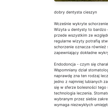
dobry dentysta cieszyn
Wcześnie wykryte schorzeni
Wizyta u dentysty to bardzo 
przede wszystkim ze względu
regularne wizyty potrafią st
schorzenie oznacza również s
zapewniający dokładne wykry
Endodoncja - czym się chara
Wspomniany dział stomatolog
naprawdę zna ten rodzaj lecz
jedno z najmniej lubianych z
się w sferze bolesności teg
technologia leczenia. Stomato
wybranym przez siebie zakre
wymaga niezwykłych umiejętno