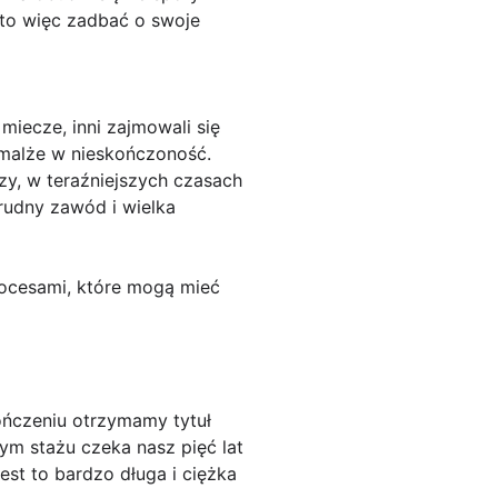
rto więc zadbać o swoje
 miecze, inni zajmowali się
emalże w nieskończoność.
zy, w teraźniejszych czasach
trudny zawód i wielka
procesami, które mogą mieć
kończeniu otrzymamy tytuł
ym stażu czeka nasz pięć lat
est to bardzo długa i ciężka