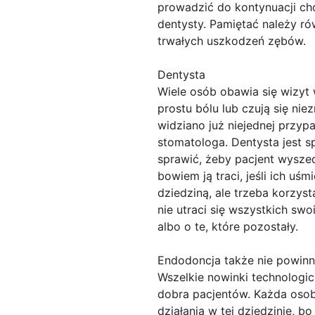
prowadzić do kontynuacji ch
dentysty. Pamiętać należy r
trwałych uszkodzeń zębów.
Dentysta
Wiele osób obawia się wizyt 
prostu bólu lub czują się nie
widziano już niejednej przyp
stomatologa. Dentysta jest s
sprawić, żeby pacjent wysze
bowiem ją traci, jeśli ich uś
dziedziną, ale trzeba korzyst
nie utraci się wszystkich swo
albo o te, które pozostały.
Endodoncja także nie powinn
Wszelkie nowinki technologic
dobra pacjentów. Każda osoba
działania w tej dziedzinie, b