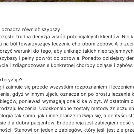
e oznacza również szybszy
często trudna decyzja wśród potencjalnych klientów. Nie k
 na ból towarzyszący leczeniu chorobom zębów. A przecież
worzyć warunki do tego, aby uniknąć takich nieprzyjemnyc
zybszy i pełny powrót do zdrowia. Ponadto dzisiejszy den
cie i zdiagnozowanie konkretnej choroby dziąseł i zębów.
kteryzuje?
ii zajmuje się przede wszystkim rozpoznaniem i leczeniem
enia, gdyż w innym ujęciu oznacza on po prostu leczenie k
abiegów, ponieważ wymagają one kilka wizyt. W ostatnim c
o rodzaju leczenia. Udoskonalone zostały metody znieczul
logia tak samo, jak i inne branże rozwija się, a dentyści st
sie dla dobra pacjentów. Endodoncja jest zabiegiem dość
ści. Stanowi on jeden z zabiegów, który jeśli jest źle p