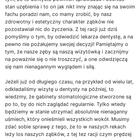
stan uzębienia i to on jak nikt inny znając się na swoim
fachu poradzi nam, co mamy zrobić, by nasz
zdrowotny i estetyczny charakter ząbków nie
pozostawiał nic do życzenia. Z tej racji już dziś
pomyślmy o tym, by odwiedzić lekarza dentystę, a na
pewno nie pożałujemy swojej decyzji! Pamiętajmy o
tym, że nasze zęby są naszą wizytówką i zacznijmy
na poważnie się o nie troszczyć, a one odwdzięczą
się nam nienagannym wyglądem i siłą.
Jeżeli już od długiego czasu, na przykład od wielu lat,
odkładaliśmy wizytę u dentysty na później, to
wiedzmy, że gabinety stomatologiczne stworzone są
po to, by do nich zaglądać regularnie. Tylko wtedy
będziemy w stanie utrzymać absolutnie nienaganny
uśmiech, który onieśmieli wszystkich wokół. Musimy
zdać sobie sprawę z tego, że to w naszych rekach
leży los naszych ząbków, z tej tez racji czym prędzej