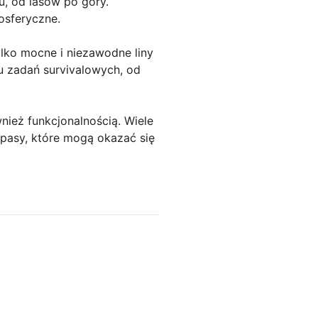
u, od lasów po góry.
osferyczne.
ylko mocne i niezawodne liny
u zadań survivalowych, od
nież funkcjonalnością. Wiele
pasy, które mogą okazać się