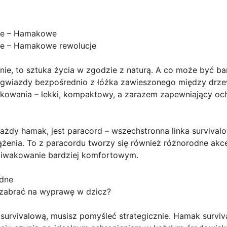
te – Hamakowe
te – Hamakowe rewolucje
anie, to sztuka życia w zgodzie z naturą. A co może być ba
 gwiazdy bezpośrednio z łóżka zawieszonego między drz
owania – lekki, kompaktowy, a zarazem zapewniający oc
ażdy hamak, jest paracord – wszechstronna linka survivalow
żenia. To z paracordu tworzy się również różnorodne akc
 biwakowanie bardziej komfortowym.
odne
 zabrać na wyprawę w dzicz?
survivalową, musisz pomyśleć strategicznie. Hamak surviva