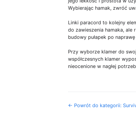
jego lekkość i prostota w u
Wybierając hamak, zwróć uw
Linki paracord to kolejny el
do zawieszenia hamaka, ale r
budowy pułapek po naprawę 
Przy wyborze klamer do swojeg
współczesnych klamer wypos
nieocenione w nagłej potrzeb
← Powrót do kategorii: Surviv