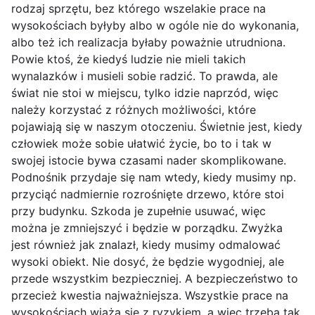
rodzaj sprzętu, bez którego wszelakie prace na
wysokościach byłyby albo w ogóle nie do wykonania,
albo też ich realizacja byłaby poważnie utrudniona.
Powie ktoś, że kiedyś ludzie nie mieli takich
wynalazków i musieli sobie radzić. To prawda, ale
świat nie stoi w miejscu, tylko idzie naprzód, więc
należy korzystać z różnych możliwości, które
pojawiają się w naszym otoczeniu. Świetnie jest, kiedy
człowiek może sobie ułatwić życie, bo to i tak w
swojej istocie bywa czasami nader skomplikowane.
Podnośnik przydaje się nam wtedy, kiedy musimy np.
przyciąć nadmiernie rozrośnięte drzewo, które stoi
przy budynku. Szkoda je zupełnie usuwać, więc
można je zmniejszyć i będzie w porządku. Zwyżka
jest również jak znalazł, kiedy musimy odmalować
wysoki obiekt. Nie dosyć, że będzie wygodniej, ale
przede wszystkim bezpieczniej. A bezpieczeństwo to
przecież kwestia najważniejsza. Wszystkie prace na
wysokościach wiążą się z ryzykiem, a więc trzeba tak