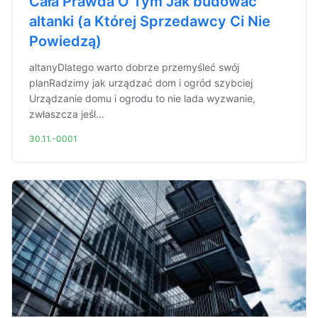
Cała Prawda O Tym Jak budować
altanki (a Której Sprzedawcy Ci Nie
Powiedzą)
altanyDlatego warto dobrze przemyśleć swój
planRadzimy jak urządzać dom i ogród szybciej
Urządzanie domu i ogrodu to nie lada wyzwanie,
zwłaszcza jeśl...
30.11.-0001