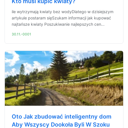
Kto musi kupić kwiaty?
ile wytrzymają kwiaty bez wodyDlatego w dzisiejszym
artykule postaram sięSzukam informacji jak kupować
najtańsze kwiaty Poszukiwanie najlepszych cen...
30.11.-0001
Oto Jak zbudować inteligentny dom
Aby Wszyscy Dookoła Byli W Szoku