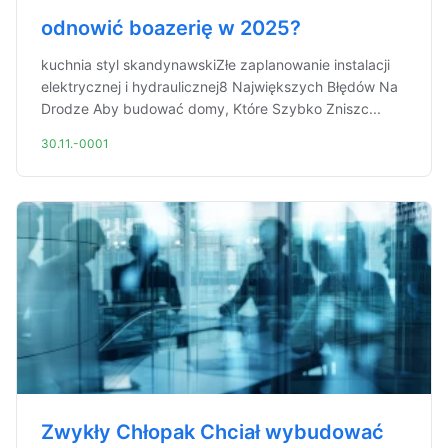
odnowić boazerię w 2025?
kuchnia styl skandynawskiZłe zaplanowanie instalacji
elektrycznej i hydraulicznej8 Największych Błędów Na
Drodze Aby budować domy, Które Szybko Zniszc...
30.11.-0001
Zwykły Chłopak Chciał wybudować