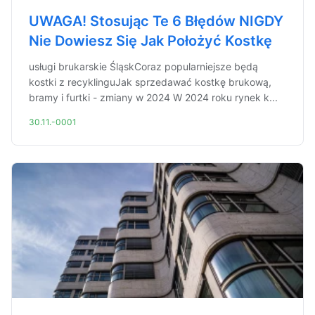
UWAGA! Stosując Te 6 Błędów NIGDY
Nie Dowiesz Się Jak Położyć Kostkę
usługi brukarskie ŚląskCoraz popularniejsze będą
kostki z recyklinguJak sprzedawać kostkę brukową,
bramy i furtki - zmiany w 2024 W 2024 roku rynek k...
30.11.-0001