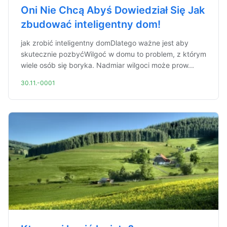
Oni Nie Chcą Abyś Dowiedział Się Jak
zbudować inteligentny dom!
jak zrobić inteligentny domDlatego ważne jest aby
skutecznie pozbyćWilgoć w domu to problem, z którym
wiele osób się boryka. Nadmiar wilgoci może prow...
30.11.-0001