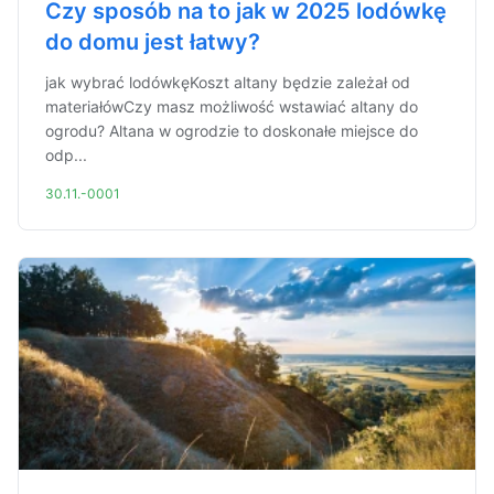
Czy sposób na to jak w 2025 lodówkę
do domu jest łatwy?
jak wybrać lodówkęKoszt altany będzie zależał od
materiałówCzy masz możliwość wstawiać altany do
ogrodu? Altana w ogrodzie to doskonałe miejsce do
odp...
30.11.-0001