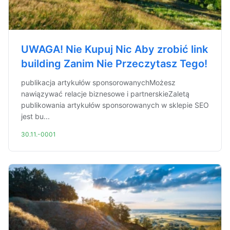
UWAGA! Nie Kupuj Nic Aby zrobić link
building Zanim Nie Przeczytasz Tego!
publikacja artykułów sponsorowanychMożesz
nawiązywać relacje biznesowe i partnerskieZaletą
publikowania artykułów sponsorowanych w sklepie SEO
jest bu...
30.11.-0001