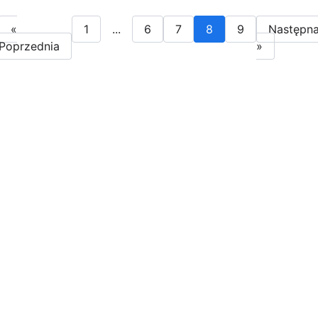
«
1
...
6
7
8
9
Następn
Poprzednia
»