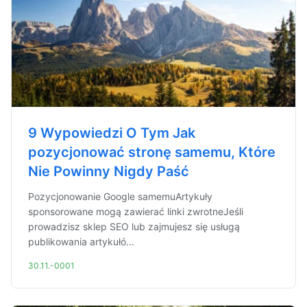
9 Wypowiedzi O Tym Jak
pozycjonować stronę samemu, Które
Nie Powinny Nigdy Paść
Pozycjonowanie Google samemuArtykuły
sponsorowane mogą zawierać linki zwrotneJeśli
prowadzisz sklep SEO lub zajmujesz się usługą
publikowania artykułó...
30.11.-0001