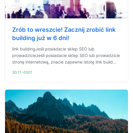
Zrób to wreszcie! Zacznij zrobić link
building już w 6 dni!
link buildingJeśli posiadacie sklep SEO lub
prowadzicieJeśli posiadacie sklep SEO lub prowadzicie
stronę internetową, znacie zapewne istotę link build...
30.11.-0001