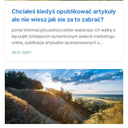
Chciałeś kiedyś opublikować artykuły
ale nie wiesz jak sie za to zabrać?
portal informacyjnyJednocześnie wspierasz ich walkę o
lepsząW dzisiejszym dynamicznym świecie marketingu
online, publikacja artykułów sponsorowanych s...
30.11.-0001